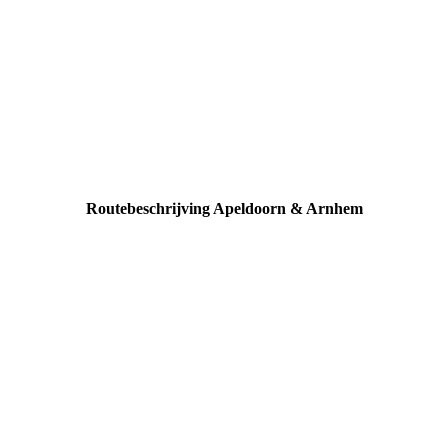
Branchvereniging Midden-IJssel/Oost-Veluwe
Routebeschrijving Apeldoorn & Arnhem