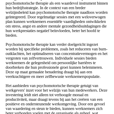
psychomotorische therapie als een waardevol instrument binnen
hun bedrijfsstrategie. In de context van een breder
welzijnsbeleid kan psychomotorische therapie naadloos worden
geïntegreerd. Door regelmatige sessies met een weloverwogen
plan kunnen werknemers essentiële vaardigheden ontwikkelen
om stress, angst en andere mentale gezondheidsuitdagingen die
hun werkprestaties negatief beïnvloeden, beter het hoofd te
bieden.
Psychomotorische therapie kan verder doelgericht ingezet
worden bij specifieke problemen, zoals het reduceren van burn-
outklachten, het optimaliseren van concentratievermogen en het
vergroten van zelfvertrouwen. Individuele sessies bieden
werknemers de gelegenheid om persoonlijke barrières te
doorbreken die hun professionele groei kunnen belemmeren.
Deze op maat gemaakte benadering draagt bij aan een
veerkrachtigere en meer zelfbewuste werknemerspopulatie.
Het aanbieden van psychomotorische therapie getuigt van
werkgevers' inzet voor het welzijn van hun medewerkers. Deze
investering leidt niet alleen tot verhoogde moraal en
productiviteit, maar draagt tevens bij aan het creëren van een
positieve en ondersteunende werkomgeving. Door een gevoel
van waardering en steun te bieden, kunnen werknemers zich
beter verbonden voelen met de organisatie als geheel, wat