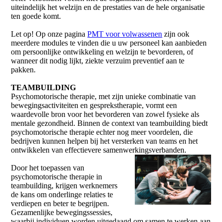
uiteindelijk het welzijn en de prestaties van de hele organisatie
ten goede komt.
Let op! Op onze pagina
PMT voor volwassenen
zijn ook
meerdere modules te vinden die u uw personeel kan aanbieden
om persoonlijke ontwikkeling en welzijn te bevorderen, of
wanneer dit nodig lijkt, ziekte verzuim preventief aan te
pakken.
TEAMBUILDING
Psychomotorische therapie, met zijn unieke combinatie van
bewegingsactiviteiten en gesprekstherapie, vormt een
waardevolle bron voor het bevorderen van zowel fysieke als
mentale gezondheid. Binnen de context van teambuilding biedt
psychomotorische therapie echter nog meer voordelen, die
bedrijven kunnen helpen bij het versterken van teams en het
ontwikkelen van effectievere samenwerkingsverbanden.
Door het toepassen van
psychomotorische therapie in
teambuilding, krijgen werknemers
de kans om onderlinge relaties te
verdiepen en beter te begrijpen.
Gezamenlijke bewegingssessies,
waarbij individuen worden uitgedaagd om samen te werken aan